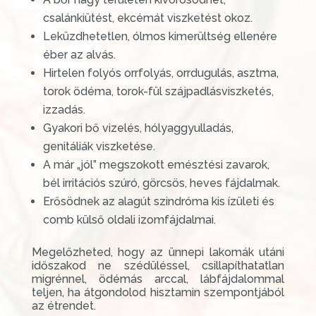
csalánkiütést, ekcémát viszketést okoz.
Leküzdhetetlen, ólmos kimerültség ellenére
éber az alvás.
Hirtelen folyós orrfolyás, orrdugulás, asztma,
torok ödéma, torok-fül szájpadlásviszketés,
izzadás.
Gyakori bő vizelés, hólyaggyulladás,
genitáliák viszketése.
A már „jól” megszokott emésztési zavarok,
bél irritációs szúró, görcsös, heves fájdalmak.
Erősödnek az alagút szindróma kis ízületi és
comb külső oldali izomfájdalmai.
Megelőzheted, hogy az ünnepi lakomák utáni
időszakod ne szédüléssel, csillapíthatatlan
migrénnel, ödémás arccal, lábfájdalommal
teljen, ha átgondolod hisztamin szempontjából
az étrendet.