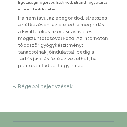
Egészségmegőrzés
,
Életmód
,
Étrend
,
fogyókúrás
étrend
,
Testi tünetek
Ha nem javul az epegondod, stresszes
az étkezésed, az életed, a megoldást
a kiváltó okok azonosításával és
megszüntetésével kezd. Az interneten
többször gyógykészítményt
tanácsolnak jóindulattal, pedig a
tartós javulás felé az vezethet, ha
pontosan tudod, hogy nálad...
« Régebbi bejegyzések