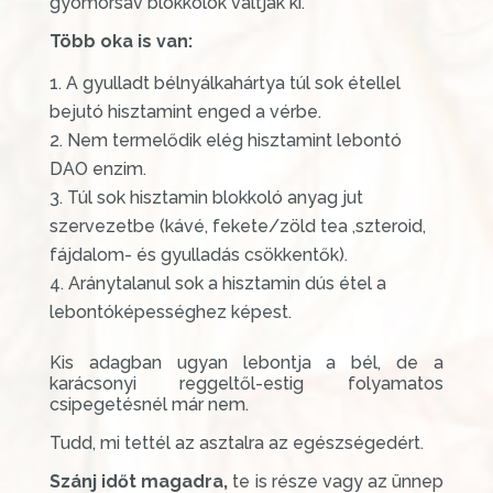
gyomorsav blokkolók váltják ki.
Több oka is van:
A gyulladt bélnyálkahártya túl sok étellel
bejutó hisztamint enged a vérbe.
Nem termelődik elég hisztamint lebontó
DAO enzim.
Túl sok hisztamin blokkoló anyag jut
szervezetbe (kávé, fekete/zöld tea ,szteroid,
fájdalom- és gyulladás csökkentők).
Aránytalanul sok a hisztamin dús étel a
lebontóképességhez képest.
Kis adagban ugyan lebontja a bél, de a
karácsonyi reggeltől-estig folyamatos
csipegetésnél már nem.
Tudd, mi tettél az asztalra az egészségedért.
Szánj időt magadra,
te is része vagy az ünnep