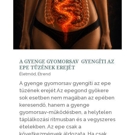
A GYENGE GYOMORSAV GYENGÍTI AZ
EPE TÜZÉNEK EREJÉT
Életmód
,
Étrend
A gyenge gyomorsav gyengíti az epe
tüzének erejét Az epegond gyökere
sok esetben nem magában az epében
keresendő, hanem a gyenge
gyomorsav-működésben, a helytelen
táplálkozási ritmusban és a vegyszeres
ételekben. Az epe csak a
következmények áldozata. Ha csak...