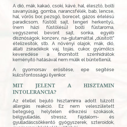
A dió, mák, kakaó, csoki, kávé, hal, élesztő, bolti
savanyúság, gomba, narancsfélék, bab, lencse,
hal, vörös bor, pezsgő, borecet, gázos érlelésű
paradicsom, füstölt sajt, tengeri herkentyű,
(nem házi füstölésű) bolti füstaroma,
vegyszerrel bevont sajt, sonka, egyéb
disznóságok, konzerv, na-glutamáttal „dúsított”
ételízesítők, stb. A növényi olajok, mák, dió,
állati zsiradékok vaj, tojás, cukor, gyümölcs
keveredése a finomított szénhidrátok
keményítő hatásával nem múlik el büntetlenül.
A gyomorsav erősítése, epe segítése
kulcsfontosságú ilyenkor.
MIT JELENT A HISZTAMIN
INTOLERANCIA?
Az étellel bejutó hisztaminra adott túlzott
allergiás reakció. Ez nem veleszületett
betegség, helytelen étkezési szokások,
bélgyulladás, stressz, fájdalom- és
gyulladáscsökkentő gyógyszerek, szteroidok,