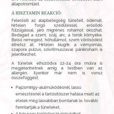
állapotromlást.
A HISZTAMIN REAKCIÓ:
Felerősíti az alapbetegség tüneteit, ödémát,
hirtelen forgó szédüléssel, erősödő
fülzúgással, járó migrénes rohamot okozhat.
Bedagad a szem, száj, arc, a torok környéke.
Belső remegést, hőhullámot, szem vörösödést
élhetsz át. Hirtelen kiugrik a vérnyomás,
szapora pulzus, szívritmuszavar, pánikroham is
jelentkezhet.
A tünetek elhúzódva 12-24 óra múlva is
megjelenhetnek amíg a testben van az
allergén. Ilyenkor már nem is vonsz
összefüggést.
Pajzsmirigy-alulműködésnél, lassú
emésztésnél a tartósítószer hatása miatt az
ételek még lassabban bomlanak le, tovább
fenntartják a tüneteket.
A bőr nagy területen kivörösödhet,