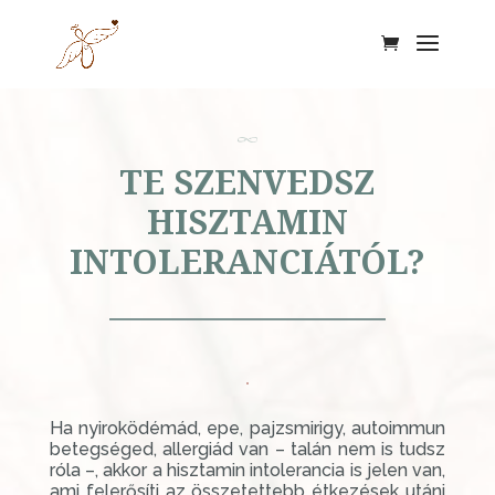
TE SZENVEDSZ
HISZTAMIN
INTOLERANCIÁTÓL?
Ha nyiroködémád, epe, pajzsmirigy, autoimmun
betegséged, allergiád van – talán nem is tudsz
róla –, akkor a hisztamin intolerancia is jelen van,
ami felerősíti az összetettebb étkezések utáni