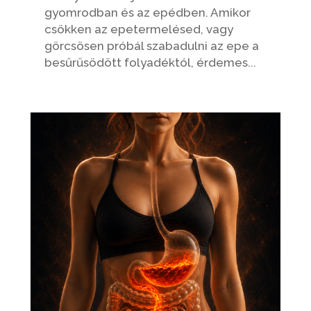
gyomrodban és az epédben. Amikor
csökken az epetermelésed, vagy
görcsösen próbál szabadulni az epe a
besűrűsödött folyadéktól, érdemes...