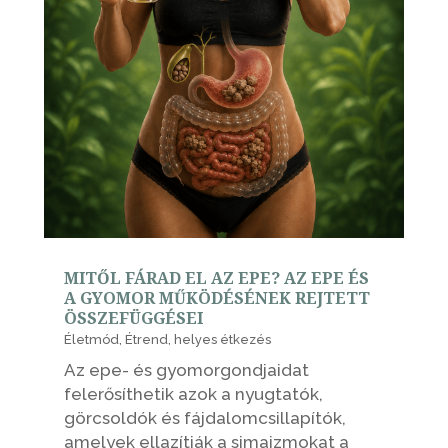
MITŐL FÁRAD EL AZ EPE? AZ EPE ÉS
A GYOMOR MŰKÖDÉSÉNEK REJTETT
ÖSSZEFÜGGÉSEI
Életmód
,
Étrend
,
helyes étkezés
Az epe- és gyomorgondjaidat
felerősíthetik azok a nyugtatók,
görcsoldók és fájdalomcsillapítók,
amelyek ellazítják a simaizmokat a