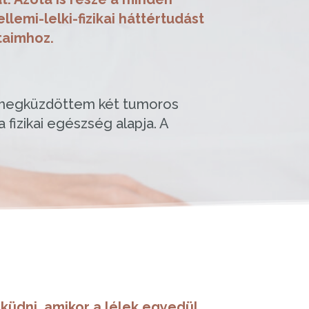
emi-lelki-fizikai háttértudást
taimhoz.
t megküzdöttem két tumoros
 fizikai egészség alapja. A
eküdni,
amikor a lélek egyedül