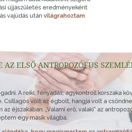
ási újjászületés eredményeként
rás vajúdás után
világrahoztam
E AZ ELSŐ ANTROPOZÓFUS SZEMLÉ
ni. A reiki, fényadás, agykontroll korszaka kö
 Csillagos volt az égbolt, hangja volt a csöndne
 éjszakában. „Valami erő, valaki” az antropozóf
éptem egy másik világba.
ajándéka, hogy megismertem az antropozófiát