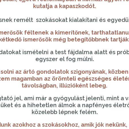
kutatja a kapaszkodót.
snek remélt szokásokat kialakítani és egyedül
merősök féltenek a kimerítőnek, tarthatatlanu
kétkedő ismerősök még betegítőbbnek tartják
okat ismételni a test fájdalma alatt és próbá
egyszer el fog múlni.
csolni az ártó gondolatok szigonyának, közbe
zem magamban az örömteli egészséges életérz
távolságban, illúzióként lebeg.
ató jel, ami már a gyógyulást jelenti, mint a v
ket és a hihetetlen álmok a napfényes életről
közelebb lépnek felém.
odunk azokhoz a szokásokhoz, amik jók nekünk,