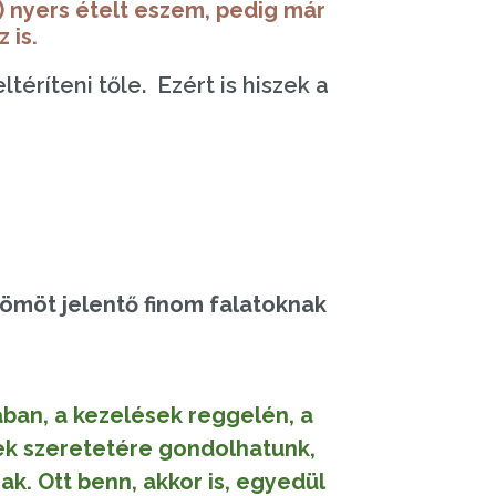
l) nyers ételt eszem, pedig már
 is.
éríteni tőle. Ezért is hiszek a
ömöt jelentő finom falatoknak
ban, a kezelések reggelén, a
ek szeretetére gondolhatunk,
ak. Ott benn, akkor is, egyedül