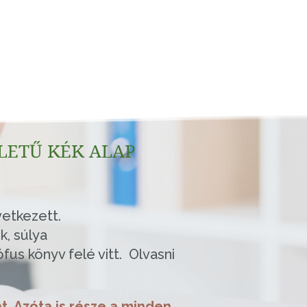
LETŰ KÉK ALAP
vetkezett.
k, súlya
us könyv felé vitt. Olvasni
. Azóta is része a minden