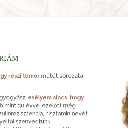
ÁRIÁM
ágy részi tumor
műtét sorozata
őgyógyász,
esélyem sincs, hogy
öbb mint 30 évvel ezelőtt még
zulinrezisztencia, hisztamin nevét
eitől szenvedtünk.