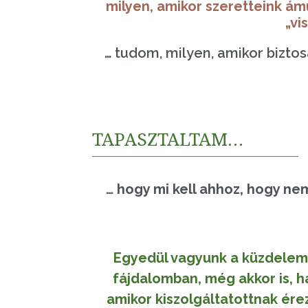
milyen, amikor szeretteink ámu
„vi
… tudom, milyen, amikor biztos
TAPASZTALTAM…
… hogy mi kell ahhoz, hogy n
Egyedül vagyunk a küzdelemb
fájdalomban, még akkor is, 
amikor kiszolgáltatottnak érez