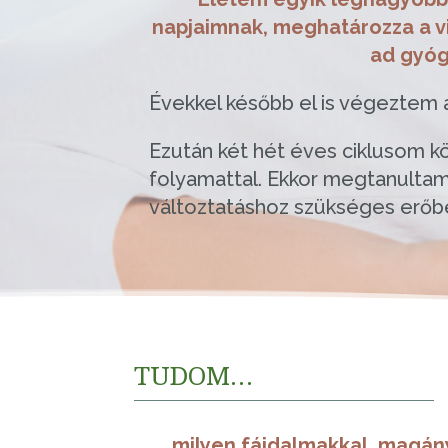
napjaimnak, meghatározza a vi
ad gyóg
Évekkel később el is végeztem 
Ezután két hét éves ciklusom 
folyamattal. Ekkor megtanultam, 
változtatáshoz szükséges erőben
TUDOM…
…milyen fájdalmakkal, magány