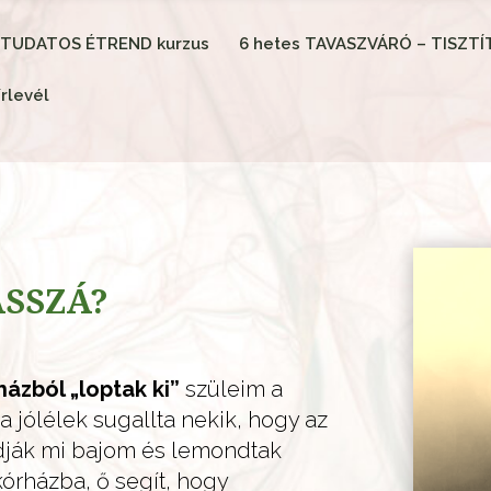
 TUDATOS ÉTREND kurzus
6 hetes TAVASZVÁRÓ – TISZT
írlevél
SSZÁ?
ázból „loptak ki”
szüleim a
 jólélek sugallta nekik, hogy az
dják mi bajom és lemondtak
órházba, ő segít, hogy