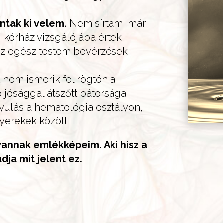
ntak ki velem.
Nem sírtam, már
 kórház vizsgálójába értek
az egész testem bevérzések
tt nem ismerik fel rögtön a
jósággal átszőtt bátorsága.
yulás a hematológia osztályon,
gyerekek között.
 vannak emlékképeim. Aki hisz a
dja mit jelent ez.