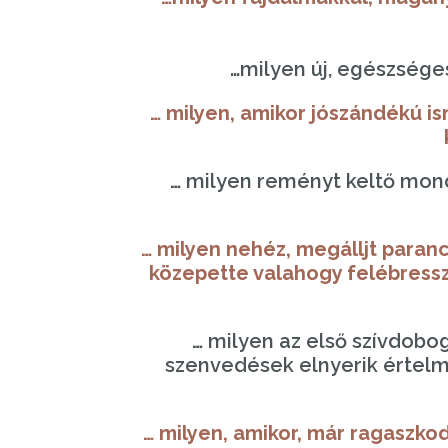
…milyen új, egészsége
… milyen, amikor jószándékú is
…
milyen reményt keltő mondat
… milyen nehéz, megálljt paran
közepette valahogy felébress
…
milyen az első szívdobogt
szenvedések elnyerik értelmü
… milyen, amikor, már ragaszk