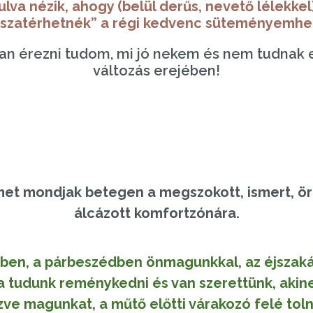
lva nézik, ahogy (belül derűs, nevető lélekke
sszatérhetnék” a régi kedvenc süteményemhez
an érezni tudom, mi jó nekem és nem tudnak elt
változás erejében!
emet mondjak betegen a megszokott, ismert, ör
álcázott komfortzónára.
en, a párbeszédben önmagunkkal, az éjszaká
ha tudunk reménykedni és van szerettünk, akin
ve magunkat, a műtő előtti várakozó felé toln