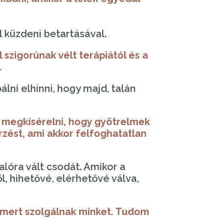
 küzdeni betartásával.
l
szigorúnak vélt terápiától és a
.
lni elhinni, hogy majd, talán
n megkísérelni, hogy gyötrelmek
ést, ami akkor felfoghatatlan
alóra vált csodát. Amikor a
, hihetővé, elérhetővé válva,
 mert szolgálnak minket. Tudom