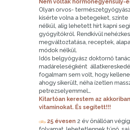
Nem voltak hormonegyensúly-és
Olyan orvos- természetgyógyászró
kísérte volna a betegeket, szinte 
nélkül, alig lehetett hírt kapni se
gyógyítókról. Rendkívül nehézkes 
megváltoztatása, receptek, alapa
módok nélkül.
Idős belgyógyász doktornő taná
madáreleségként állatkereskedés
fogalmam sem volt, hogy kellene
ahogy sikerült, néha ízetlen mass
petrezselyemmel…
Kitartóan kerestem az akkorib
vitaminokat. És segített!!!
25 évesen
2 év önállóan végig
folyamat, lehetetlennek tűnő, saj