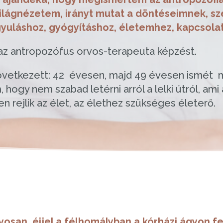
lágnézetem, irányt mutat a döntéseimnek, szell
yuláshoz, gyógyításhoz, életemhez, kapcsola
az antropozófus orvos-terapeuta képzést.
következett: 42 évesen, majd 49 évesen ismé
hogy nem szabad letérni arról a lelki útról, ami a
 rejlik az élet, az élethez szükséges életerő.
osan, éjjel a félhomályban a kórházi ágyon f