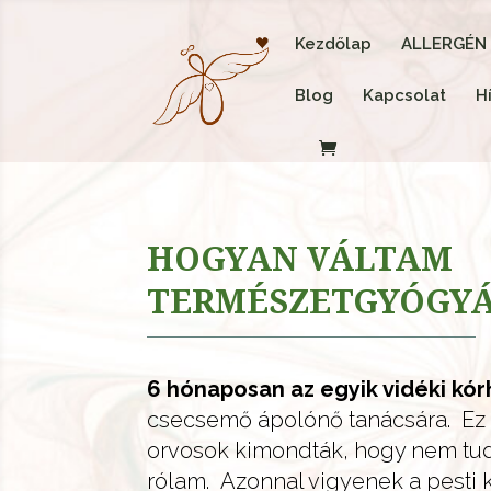
Kezdőlap
ALLERGÉN
Blog
Kapcsolat
H
HOGYAN VÁLTAM
TERMÉSZETGYÓGYÁ
6 hónaposan az egyik vidéki kórh
csecsemő ápolónő tanácsára. Ez a
orvosok kimondták, hogy nem tu
rólam. Azonnal vigyenek a pesti k