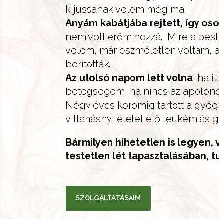
kijussanak velem még ma.
Anyám kabátjába rejtett, így oso
nem volt erőm hozzá. Mire a pesti
velem, már eszméletlen voltam, 
borították.
Az utolsó napom lett volna
, ha i
betegségem, ha nincs az ápolónő 
Négy éves koromig tartott a gyóg
villanásnyi életet élő leukémiás 
Bármilyen hihetetlen is legyen,
testetlen lét tapasztalásában, tu
SZOLGÁLTATÁSAIM