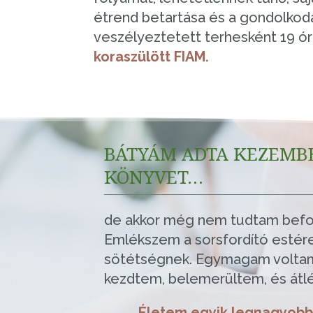
étrend betartása és a gondolkod
veszélyeztetett terhesként 19 ó
koraszülött FIAM.
BÁTYÁM ADTA KEZEMB
KÖNYVET…
de akkor még nem tudtam befogad
Emlékszem a sorsfordító estére.
sötétségnek. Egymagam voltam az
kezdtem, belemerültem, és átl
Életem egyik legnagyobb 