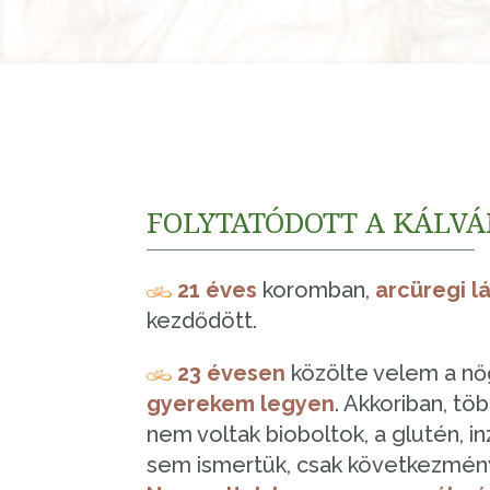
FOLYTATÓDOTT A KÁLV
21 éves
koromban,
arcüregi l
kezdődött.
23 évesen
közölte velem a n
gyerekem legyen
. Akkoriban, t
nem voltak bioboltok, a glutén, in
sem ismertük, csak következmény