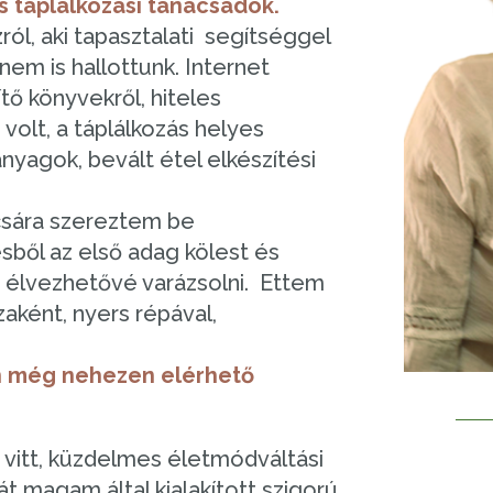
 táplálkozási tanácsadók.
l, aki tapasztalati segítséggel
nem is hallottunk. Internet
gítő könyvekről, hiteles
volt, a táplálkozás helyes
nyagok, bevált étel elkészítési
csára szereztem be
ből az első adag kölest és
 élvezhetővé varázsolni. Ettem
zaként, nyers répával,
an még nehezen elérhető
 vitt, küzdelmes életmódváltási
át magam által kialakított szigorú