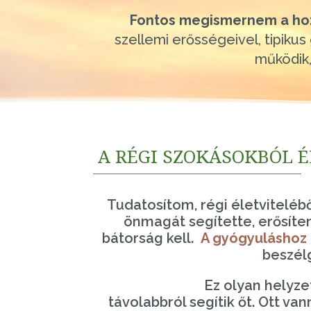
Fontos megismernem a ho
szellemi erősségeivel, tipiku
működik,
A RÉGI SZOKÁSOKBÓL 
Tudatosítom, régi életviteléből
önmagát segítette, erősíten
bátorság kell.
A gyógyuláshoz i
beszél
Ez olyan helyzet
távolabbról segítik őt. Ott va