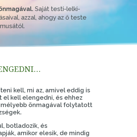
önmagával.
Saját testi-lelki-
aival, azzal, ahogy az ő teste
tmusától.
LENGEDNI…
eni kell, mi az, amivel eddig is
 el kell elengedni, és ehhez
gmélyebb önmagával folytatott
zségek.
l, botladozik, és
apják, amikor elesik, de mindig