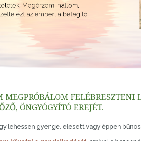
téletek. Megérzem, hallom,
zette ezt az embert a betegítő
M MEGPRÓBÁLOM FELÉBRESZTENI 
ŐZŐ, ÖNGYÓGYÍTÓ EREJÉT.
ogy lehessen gyenge, elesett vagy éppen bűnös