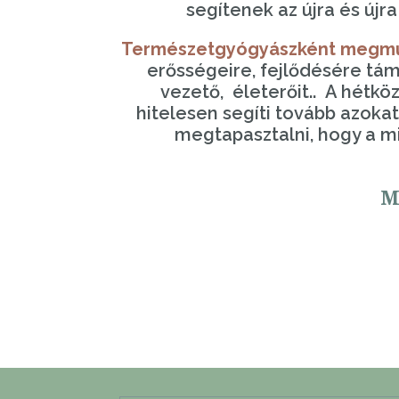
segítenek az újra és újr
Természetgyógyászként
megmut
erősségeire, fejlődésére táma
vezető, életerőit.. A hétk
hitelesen segíti tovább azokat
megtapasztalni, hogy a m
M