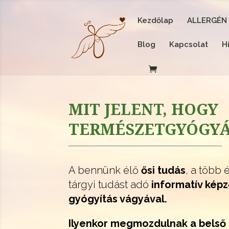
Kezdőlap
ALLERGÉN
Blog
Kapcsolat
H
MIT JELENT, HOGY
TERMÉSZETGYÓGYÁ
A bennünk élő
ősi tudás
, a több 
tárgyi tudást adó
informatív kép
gyógyítás vágyával.
Ilyenkor megmozdulnak a belső s