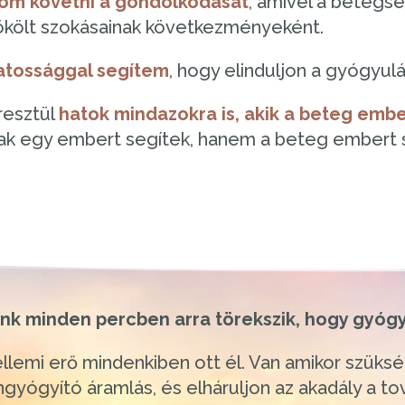
dom követni a gondolkodását
, amivel a betegs
rökölt szokásainak következményeként.
datossággal segítem
, hogy elinduljon a gyógyulá
resztül
hatok mindazokra is, akik a beteg emb
 egy embert segítek, hanem a beteg embert s
nk minden percben arra törekszik, hogy gyógy
llemi erő mindenkiben ott él. Van amikor szüks
gyógyító áramlás, és elháruljon az akadály a to