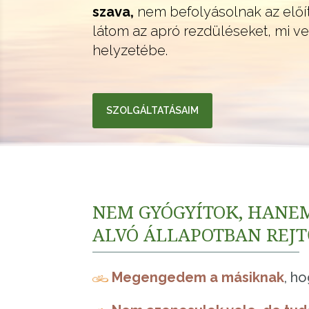
szava,
nem befolyásolnak az előí
látom az apró rezdüléseket, mi ve
helyzetébe.
SZOLGÁLTATÁSAIM
NEM GYÓGYÍTOK, HANE
ALVÓ ÁLLAPOTBAN REJT
Megengedem a másiknak
, h