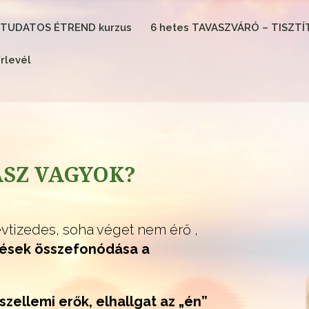
 TUDATOS ÉTREND kurzus
6 hetes TAVASZVÁRÓ – TISZT
írlevél
SZ VAGYOK?
évtizedes, soha véget nem érő ,
zések összefonódása a
zellemi erők, elhallgat az „én”