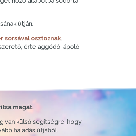
éget hozó állapotba sodorta
sának útján.
er sorsával osztoznak
.
zerető, érte aggódó, ápoló
ítsa magát.
ég van külső segítségre, hogy
vább haladás útjából.