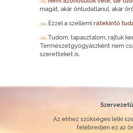
Nem azonosulok vele, de tu
magát, akár öntudatlanul, akár ö
Ezzel a szellemi
rátekintő tu
Tudom, tapasztalom, rajtuk ke
Természetgyógyászként nem csak
szeretteket is.
Szervezetü
Az ehhez szükséges lelki sze
felébredjen ez az ön