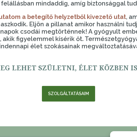
a felállásban mindaddig, amíg biztonsággal tud 
atom a betegítő helyzetből kivezető utat
, a
szkodik. Eljön a pillanat amikor használni tu
öznapok csodái megtörténnek! A gyógyult ember
, akik figyelemmel kísérik őt. Természetgyógyá
indennapi élet szokásainak megváltoztatásáv
EG LEHET SZÜLETNI, ÉLET KÖZBEN I
SZOLGÁLTATÁSAIM