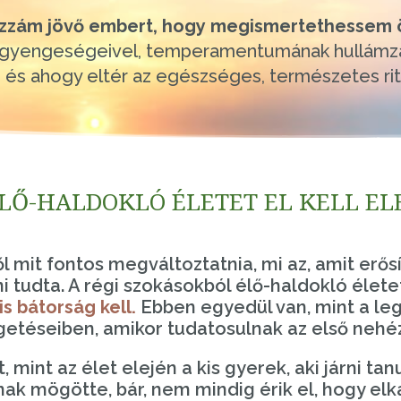
zzám jövő embert, hogy megismertethessem 
s gyengeségeivel, temperamentumának hullámzás
 és ahogy eltér az egészséges, természetes ri
ÉLŐ-HALDOKLÓ ÉLETET EL KELL E
 mit fontos megváltoztatnia, mi az, amit erősít
i tudta. A régi szokásokból élő-haldokló életet
s bátorság kell.
Ebben egyedül van, mint a le
getéseiben, amikor tudatosulnak az első nehé
, mint az élet elején a kis gyerek, aki járni tanu
nnak mögötte, bár, nem mindig érik el, hogy elk