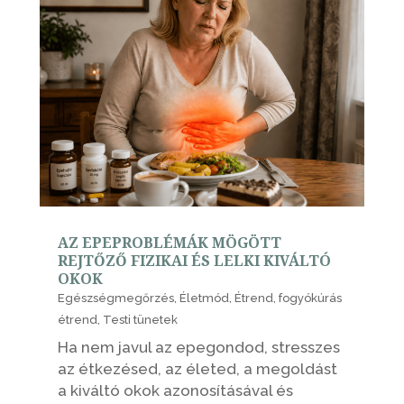
AZ EPEPROBLÉMÁK MÖGÖTT
REJTŐZŐ FIZIKAI ÉS LELKI KIVÁLTÓ
OKOK
Egészségmegőrzés
,
Életmód
,
Étrend
,
fogyókúrás
étrend
,
Testi tünetek
Ha nem javul az epegondod, stresszes
az étkezésed, az életed, a megoldást
a kiváltó okok azonosításával és