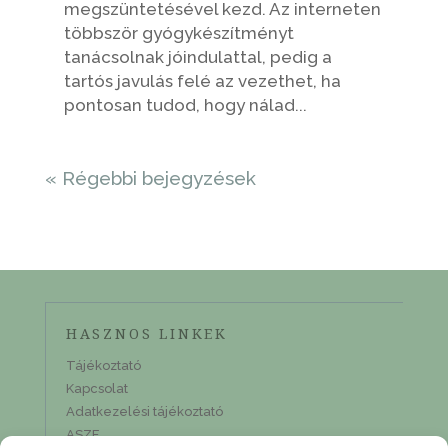
megszüntetésével kezd. Az interneten
többször gyógykészítményt
tanácsolnak jóindulattal, pedig a
tartós javulás felé az vezethet, ha
pontosan tudod, hogy nálad...
« Régebbi bejegyzések
HASZNOS LINKEK
Tájékoztató
Kapcsolat
Adatkezelési tájékoztató
ASZF