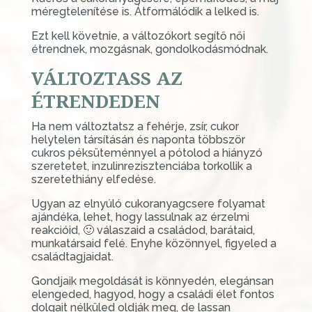
méregtelenítése is. Átformálódik a lelked is.
Ezt kell követnie, a változókort segítő női
étrendnek, mozgásnak, gondolkodásmódnak.
VÁLTOZTASS AZ
ÉTRENDEDEN
Ha nem változtatsz a fehérje, zsír, cukor
helytelen társításán és naponta többször
cukros péksüteménnyel a pótolod a hiányzó
szeretetet, inzulinrezisztenciába torkollik a
szeretethiány elfedése.
Ugyan az elnyúló cukoranyagcsere folyamat
ajándéka, lehet, hogy lassulnak az érzelmi
reakcióid, 🙂 válaszaid a családod, barátaid,
munkatársaid felé. Enyhe közönnyel, figyeled a
családtagjaidat.
Gondjaik megoldását is könnyedén, elegánsan
elengeded, hagyod, hogy a családi élet fontos
dolgait nélküled oldják meg, de lassan