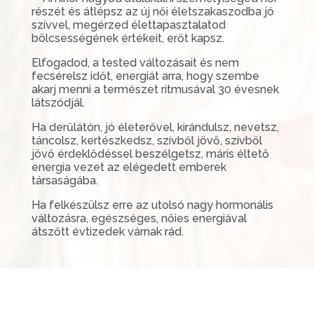
részét és átlépsz az új női életszakaszodba jó
szívvel, megérzed élettapasztalatod
bölcsességének értékeit, erőt kapsz.
Elfogadod, a tested változásait és nem
fecsérelsz időt, energiát arra, hogy szembe
akarj menni a természet ritmusával 30 évesnek
látszódjál.
Ha derűlátón, jó életerővel, kirándulsz, nevetsz,
táncolsz, kertészkedsz, szívből jövő, szívből
jövő érdeklődéssel beszélgetsz, máris éltető
energia vezet az elégedett emberek
társaságába.
Ha felkészülsz erre az utolsó nagy hormonális
változásra, egészséges, nőies energiával
átszőtt évtizedek várnak rád.