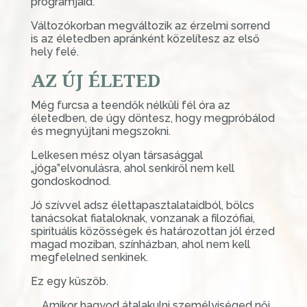
programjaid.
Változókorban megváltozik az érzelmi sorrend
is az életedben apránként közelítesz az első
hely felé.
AZ ÚJ ÉLETED
Még furcsa a teendők nélküli fél óra az
életedben, de úgy döntesz, hogy megpróbálod
és megnyújtani megszokni.
Lelkesen mész olyan társasággal
„jóga”elvonulásra, ahol senkiről nem kell
gondoskodnod.
Jó szívvel adsz élettapasztalataidból, bölcs
tanácsokat fiataloknak, vonzanak a filozófiai,
spirituális közösségek és határozottan jól érzed
magad moziban, színházban, ahol nem kell
megfelelned senkinek.
Ez egy küszöb.
Amikor hagyod átalakulni személyiséged női