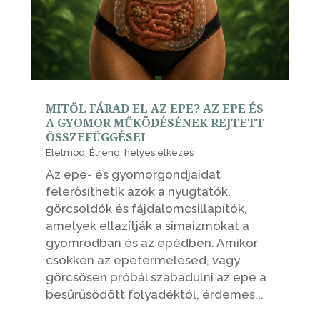
MITŐL FÁRAD EL AZ EPE? AZ EPE ÉS
A GYOMOR MŰKÖDÉSÉNEK REJTETT
ÖSSZEFÜGGÉSEI
Életmód
,
Étrend
,
helyes étkezés
Az epe- és gyomorgondjaidat
felerősíthetik azok a nyugtatók,
görcsoldók és fájdalomcsillapítók,
amelyek ellazítják a simaizmokat a
gyomrodban és az epédben. Amikor
csökken az epetermelésed, vagy
görcsösen próbál szabadulni az epe a
besűrűsödött folyadéktól, érdemes...