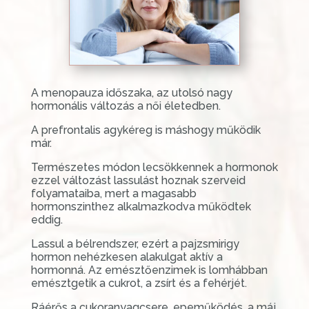
A menopauza időszaka, az utolsó nagy
hormonális változás a női életedben.
A prefrontalis agykéreg is máshogy működik
már.
Természetes módon lecsökkennek a hormonok
ezzel változást lassulást hoznak szerveid
folyamataiba, mert a magasabb
hormonszinthez alkalmazkodva működtek
eddig.
Lassul a bélrendszer, ezért a pajzsmirigy
hormon nehézkesen alakulgat aktív a
hormonná. Az emésztőenzimek is lomhábban
emésztgetik a cukrot, a zsírt és a fehérjét.
Ráérős a cukoranyagcsere, epeműködés, a máj