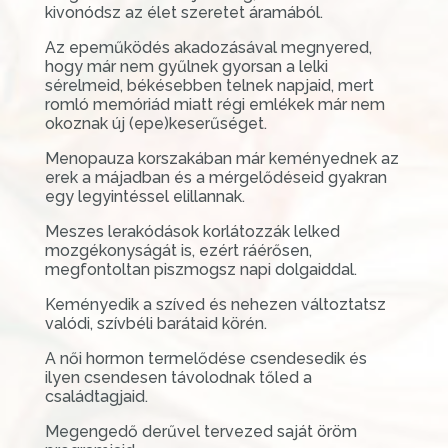
kivonódsz az élet szeretet áramából.
Az epeműködés akadozásával megnyered,
hogy már nem gyűlnek gyorsan a lelki
sérelmeid, békésebben telnek napjaid, mert
romló memóriád miatt régi emlékek már nem
okoznak új (epe)keserűséget.
Menopauza korszakában már keményednek az
erek a májadban és a mérgelődéseid gyakran
egy legyintéssel elillannak.
Meszes lerakódások korlátozzák lelked
mozgékonyságát is, ezért ráérősen,
megfontoltan piszmogsz napi dolgaiddal.
Keményedik a szíved és nehezen változtatsz
valódi, szívbéli barátaid körén.
A női hormon termelődése csendesedik és
ilyen csendesen távolodnak tőled a
családtagjaid.
Megengedő derűvel tervezed saját öröm