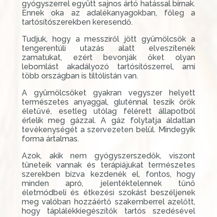
gyógyszerrel együtt sajnos ártó hatással bírnak.
Ennek oka az adalékanyagokban, főleg a
tartósítószerekben keresendő.
Tudjuk, hogy a messziről jött gyümölcsök a
tengerentúli utazás alatt elveszítenék
zamatukat, ezért bevonják őket olyan
lebomlást akadályozó tartósítószerrel, ami
több országban is tiltólistán van.
A gyümölcsöket gyakran vegyszer helyett
természetes anyaggal, gluténnal teszik örök
életűvé, esetleg utólag félérett állapotból
érlelik meg gázzal. A gáz folytatja áldatlan
tevékenységét a szervezeten belül. Mindegyik
forma ártalmas.
Azok, akik nem gyógyszerszedők, viszont
tüneteik vannak és terápiájukat természetes
szerekben bízva kezdenék el, fontos, hogy
minden apró, jelentéktelennek tűnő
életmódbeli és étkezési szokást beszéljenek
meg valóban hozzáértő szakemberrel azelőtt,
hogy táplálékkiegészítők tartós szedésével