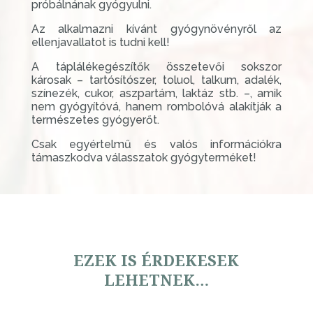
próbálnának gyógyulni.
Az alkalmazni kívánt gyógynövényről az
ellenjavallatot is tudni kell!
A táplálékegészítők összetevői sokszor
károsak – tartósítószer, toluol, talkum, adalék,
színezék, cukor, aszpartám, laktáz stb. –, amik
nem gyógyítóvá, hanem rombolóvá alakítják a
természetes gyógyerőt.
Csak egyértelmű és valós információkra
támaszkodva válasszatok gyógyterméket!
EZEK IS ÉRDEKESEK
LEHETNEK…