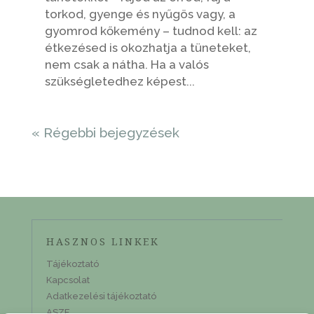
torkod, gyenge és nyűgös vagy, a
gyomrod kőkemény – tudnod kell: az
étkezésed is okozhatja a tüneteket,
nem csak a nátha. Ha a valós
szükségletedhez képest...
« Régebbi bejegyzések
HASZNOS LINKEK
Tájékoztató
Kapcsolat
Adatkezelési tájékoztató
ASZF