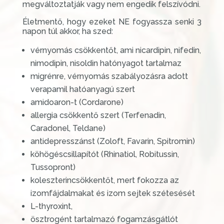
megváltoztatják vagy nem engedik felszívódni.
Életmentő, hogy ezeket NE fogyassza senki 3
napon túl akkor, ha szed:
vérnyomás csökkentőt, ami nicardipin, nifedin,
nimodipin, nisoldin hatónyagot tartalmaz
migrénre, vérnyomás szabályozásra adott
verapamil hatóanyagú szert
amidoaron-t (Cordarone)
allergia csökkentő szert (Terfenadin,
Caradonel, Teldane)
antidepresszánst (Zoloft, Favarin, Spitromin)
köhögéscsillapítót (Rhinatiol, Robitussin,
Tussopront)
koleszterincsökkentőt, mert fokozza az
izomfájdalmakat és izom sejtek szétesését
L-thyroxint,
ösztrogént tartalmazó fogamzásgátlót