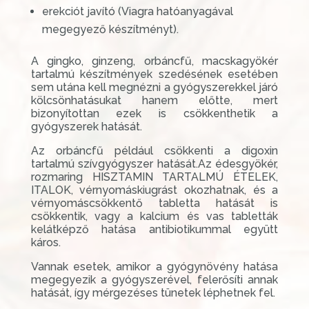
erekciót javító (Viagra hatóanyagával
megegyező készítményt).
A gingko, ginzeng, orbáncfű, macskagyökér
tartalmú készítmények szedésének esetében
sem utána kell megnézni a gyógyszerekkel járó
kölcsönhatásukat hanem előtte, mert
bizonyítottan ezek is csökkenthetik a
gyógyszerek hatását.
Az orbáncfű például csökkenti a digoxin
tartalmú szívgyógyszer hatását.Az édesgyökér,
rozmaring HISZTAMIN TARTALMÚ ÉTELEK,
ITALOK, vérnyomáskiugrást okozhatnak, és a
vérnyomáscsökkentő tabletta hatását is
csökkentik, vagy a kalcium és vas tabletták
kelátképző hatása antibiotikummal együtt
káros.
Vannak esetek, amikor a gyógynövény hatása
megegyezik a gyógyszerével, felerősíti annak
hatását, így mérgezéses tünetek léphetnek fel.