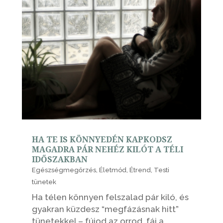
HA TE IS KÖNNYEDÉN KAPKODSZ
MAGADRA PÁR NEHÉZ KILÓT A TÉLI
IDŐSZAKBAN
Egészségmegőrzés
,
Életmód
,
Étrend
,
Testi
tünetek
Ha télen könnyen felszalad pár kiló, és
gyakran küzdesz “megfázásnak hitt”
tünetekkel – fújod az orrod, fáj a