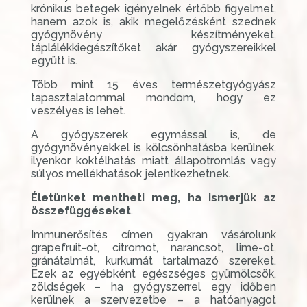
krónikus betegek igényelnek értőbb figyelmet,
hanem azok is, akik megelőzésként szednek
gyógynövény készítményeket,
táplálékkiegészítőket akár gyógyszereikkel
együtt is.
Több mint 15 éves természetgyógyász
tapasztalatommal mondom, hogy ez
veszélyes is lehet.
A gyógyszerek egymással is, de
gyógynövényekkel is kölcsönhatásba kerülnek,
ilyenkor koktélhatás miatt állapotromlás vagy
súlyos mellékhatások jelentkezhetnek.
Életünket mentheti meg, ha ismerjük az
összefüggéseket
.
Immunerősítés címen gyakran vásárolunk
grapefruit-ot, citromot, narancsot, lime-ot,
gránátalmát, kurkumát tartalmazó szereket.
Ezek az egyébként egészséges gyümölcsök,
zöldségek – ha gyógyszerrel egy időben
kerülnek a szervezetbe – a hatóanyagot