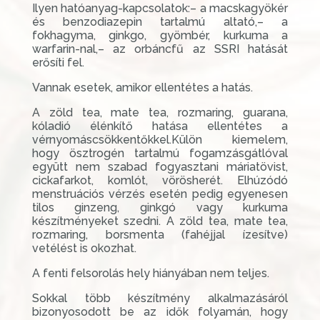
Ilyen hatóanyag-kapcsolatok:– a macskagyökér
és benzodiazepin tartalmú altató,– a
fokhagyma, ginkgo, gyömbér, kurkuma a
warfarin-nal,– az orbáncfű az SSRI hatását
erősíti fel.
Vannak esetek, amikor ellentétes a hatás.
A zöld tea, mate tea, rozmaring, guarana,
kóladió élénkítő hatása ellentétes a
vérnyomáscsökkentőkkel.Külön kiemelem,
hogy ösztrogén tartalmú fogamzásgátlóval
együtt nem szabad fogyasztani máriatövist,
cickafarkot, komlót, vörösherét. Elhúzódó
menstruációs vérzés esetén pedig egyenesen
tilos ginzeng, ginkgó vagy kurkuma
készítményeket szedni. A zöld tea, mate tea,
rozmaring, borsmenta (fahéjjal ízesítve)
vetélést is okozhat.
A fenti felsorolás hely hiányában nem teljes.
Sokkal több készítmény alkalmazásáról
bizonyosodott be az idők folyamán, hogy