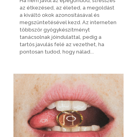
Ha nem javul az epegondod, stresszes
az étkezésed, az életed, a megoldást
a kiváltó okok azonosításával és
megszüntetésével kezd. Az interneten
többször gyógykészítményt
tanácsolnak jóindulattal, pedig a
tartós javulás felé az vezethet, ha
pontosan tudod, hogy nálad...