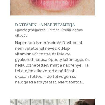
D-VITAMIN – A NAP VITAMINJA
Egészségmegőrzés
,
Életmód
,
Étrend
,
helyes
étkezés
Napimádó Ismerőseim!A D-vitamint
nem véletlenül nevezik „Nap
vitaminnak”: testre és lélekre
gyakorolt hatása éppoly különleges és
nélkülözhetetlen, mint a napfényé. Ha
tél elején elkezdted a pótlását,
okosan tetted – de tél végén se
halogasd a folytatást. Miért fontos...