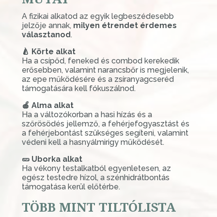
A fizikai alkatod az egyik legbeszédesebb
jelzője annak,
milyen étrendet érdemes
választanod
.
🍐 Körte alkat
Ha a csípőd, feneked és combod kerekedik
erősebben, valamint narancsbőr is megjelenik,
az epe működésére és a zsíranyagcseréd
támogatására kell fókuszálnod.
🍎 Alma alkat
Ha a változókorban a hasi hízás és a
szőrösödés jellemző, a fehérjefogyasztást és
a fehérjebontást szükséges segíteni, valamint
védeni kell a hasnyálmirigy működését.
🥒 Uborka alkat
Ha vékony testalkatból egyenletesen, az
egész testedre hízol, a szénhidrátbontás
támogatása kerül előtérbe.
TÖBB MINT TILTÓLISTA