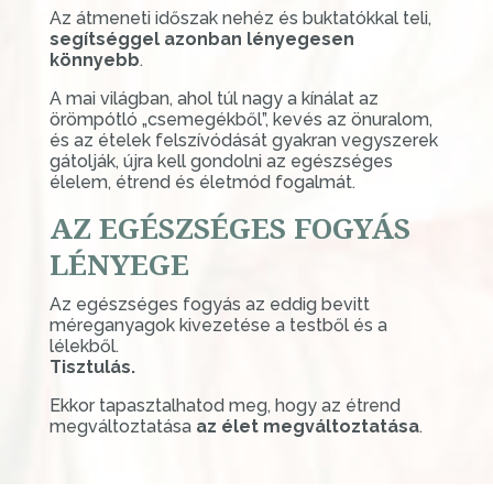
Az átmeneti időszak nehéz és buktatókkal teli,
segítséggel azonban lényegesen
könnyebb
.
A mai világban, ahol túl nagy a kínálat az
örömpótló „csemegékből”, kevés az önuralom,
és az ételek felszívódását gyakran vegyszerek
gátolják, újra kell gondolni az egészséges
élelem, étrend és életmód fogalmát.
AZ EGÉSZSÉGES FOGYÁS
LÉNYEGE
Az egészséges fogyás az eddig bevitt
méreganyagok kivezetése a testből és a
lélekből.
Tisztulás.
Ekkor tapasztalhatod meg, hogy az étrend
megváltoztatása
az élet megváltoztatása
.