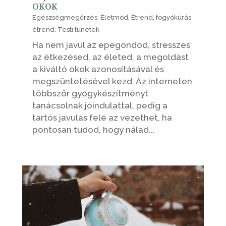
OKOK
Egészségmegőrzés
,
Életmód
,
Étrend
,
fogyókúrás
étrend
,
Testi tünetek
Ha nem javul az epegondod, stresszes
az étkezésed, az életed, a megoldást
a kiváltó okok azonosításával és
megszüntetésével kezd. Az interneten
többször gyógykészítményt
tanácsolnak jóindulattal, pedig a
tartós javulás felé az vezethet, ha
pontosan tudod, hogy nálad...