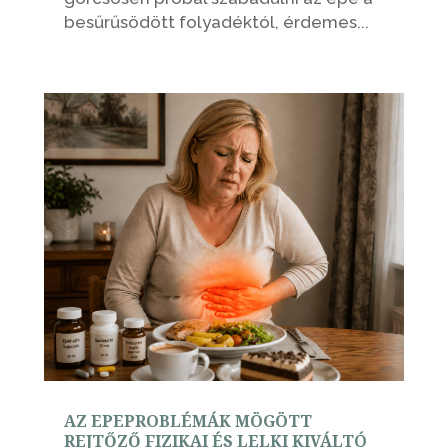
besűrűsödött folyadéktól, érdemes...
AZ EPEPROBLÉMÁK MÖGÖTT
REJTŐZŐ FIZIKAI ÉS LELKI KIVÁLTÓ