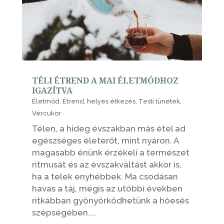
TÉLI ÉTREND A MAI ÉLETMÓDHOZ
IGAZÍTVA
Életmód
,
Étrend
,
helyes étkezés
,
Testi tünetek
,
Vércukor
Télen, a hideg évszakban más étel ad
egészséges életerőt, mint nyáron. A
magasabb énünk érzékeli a természet
ritmusát és az évszakváltást akkor is,
ha a telek enyhébbek. Ma csodásan
havas a táj, mégis az utóbbi években
ritkábban gyönyörködhetünk a hóesés
szépségében....