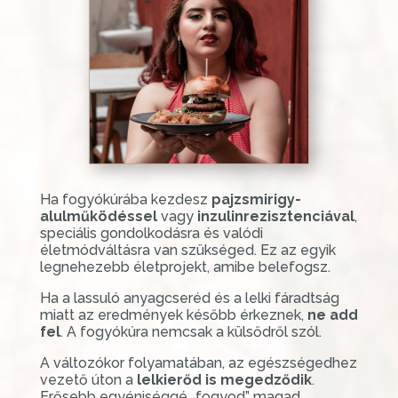
Ha fogyókúrába kezdesz
pajzsmirigy-
alulműködéssel
vagy
inzulinrezisztenciával
,
speciális gondolkodásra és valódi
életmódváltásra van szükséged. Ez az egyik
legnehezebb életprojekt, amibe belefogsz.
Ha a lassuló anyagcseréd és a lelki fáradtság
miatt az eredmények később érkeznek,
ne add
fel
. A fogyókúra nemcsak a külsődről szól.
A változókor folyamatában, az egészségedhez
vezető úton a
lelkierőd is megedződik
.
Erősebb egyéniséggé „fogyod” magad,