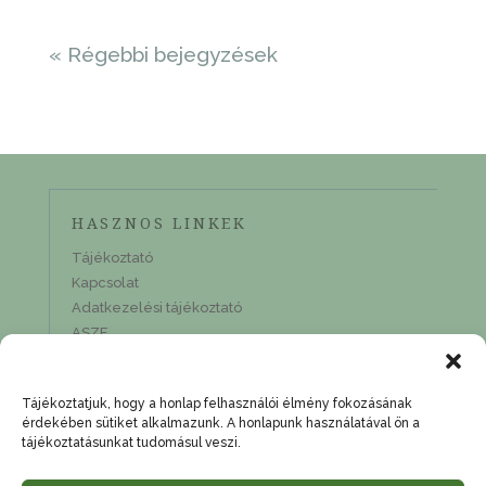
« Régebbi bejegyzések
HASZNOS LINKEK
Tájékoztató
Kapcsolat
Adatkezelési tájékoztató
ASZF
KAPCSOLAT
Tájékoztatjuk, hogy a honlap felhasználói élmény fokozásának
2440 Százhalombatta, Kodály stny 28. 10/38,
érdekében sütiket alkalmazunk. A honlapunk használatával ön a
adószám: 62273002-1-33
tájékoztatásunkat tudomásul veszi.
nora@kovacseleonora.hu