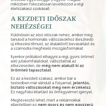
miközben fokozatosan levetkőzöd a régi
életszakasz szokásait.
A KEZDETI IDŐSZAK
NEHÉZSÉGEI
Különösen az első időszak nehéz, amikor még
tanulod a hormonális változásokhoz illeszkedő
új étkezési ritmust, az átalakított bevásárlást és
a számodra megfelelő mozgásformákat.
Ilyenkor próbálod elhagyni a régi, gyors örömet
adó jutalomfalatokat, változtatnál az
étkezéseden, de
még nem alakult ki az
örömteli tapasztalat
.
Ez az a kezdeti szakasz, amikor bár a
testedben már elindult a folyamat,
jelentős,
biztató változásokat még nem érzékelsz
.
Ez nagyfokú kitartást és önfegyelmet igényel.
Megtévesztő lehet, mert a reklámokkal
ellentétben ez
nem gyors és nem egyszerű