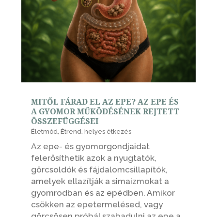
MITŐL FÁRAD EL AZ EPE? AZ EPE ÉS
A GYOMOR MŰKÖDÉSÉNEK REJTETT
ÖSSZEFÜGGÉSEI
Életmód
,
Étrend
,
helyes étkezés
Az epe- és gyomorgondjaidat
felerősíthetik azok a nyugtatók,
görcsoldók és fájdalomcsillapítók,
amelyek ellazítják a simaizmokat a
gyomrodban és az epédben. Amikor
csökken az epetermelésed, vagy
görcsösen próbál szabadulni az epe a