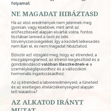
folyamat
.
NE MAGADAT HIBÁZTASD
Ha az első eredmények nem jelennek meg
gyorsan, vagy kisebbek, mint amit az
erőfeszítéseid alapján elvártál volna, fontos
tisztában lenned a testi és lelki
törvényszerűségekkel. Így a kezdeti lelkesedés
nem illan el, és nem magadat hibáztatod.
Először azt vizsgáld meg, hogy az étrended, a
mozgásprogramod, az étrend-kiegészítőid és a
gondolkodásod
valóban illeszkednek-e
a
személyiségtípusodhoz és a változókori
hormonális ingadozásaidhoz.
Az új étrended a laboreredményeid, a tüneteid
és az esetleges ételérzékenységeid alapján
lett kialakítva?
AZ ALKATOD IRÁNYT
MUTAT