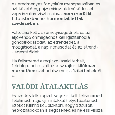
Az eredményes fogyókúra menopauzában és
azt követően, pajzsmirigy-alulműködéssel
vagy inzulinrezisztenciával
nem merül ki
tiltólistákban és hormontabletták
szedésében
.
Változnia kell a személyiségednek, és az
eljövendő önmagadhoz kell igazítanod a
gondolkodásodat, az étrendedet, a
mozgásodat, a napi ritmusodat és az étrend-
kiegészítőidet.
Ha felismered a régi szokásaid terheit,
feldolgozod és változtatsz rajtuk,
kilókban
mérhetően
szabadulsz meg a fizikai terhektől
is.
VALÓDI ÁTALAKULÁS
Évtizedes lelki rögzültségeket kell felismerned,
felülírnod, majd új mintákkal helyettesítened.
Ezeket rutinná kell alakítani, hogy a zsúfolt
hétköznapokban is segítsenek, és ne ess vissza.