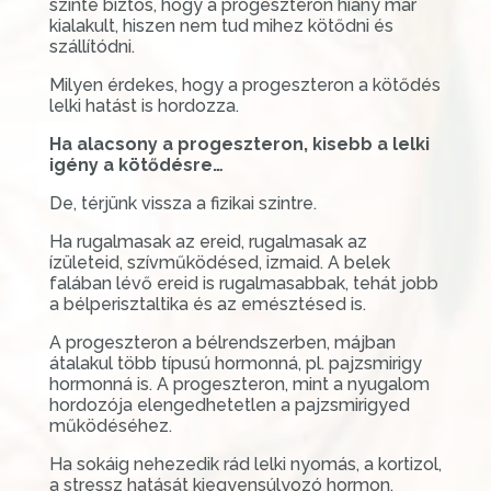
szinte biztos, hogy a progeszteron hiány már
kialakult, hiszen nem tud mihez kötődni és
szállítódni.
Milyen érdekes, hogy a progeszteron a kötődés
lelki hatást is hordozza.
Ha alacsony a progeszteron, kisebb a lelki
igény a kötődésre…
De, térjünk vissza a fizikai szintre.
Ha rugalmasak az ereid, rugalmasak az
ízületeid, szívműködésed, izmaid. A belek
falában lévő ereid is rugalmasabbak, tehát jobb
a bélperisztaltika és az emésztésed is.
A progeszteron a bélrendszerben, májban
átalakul több típusú hormonná, pl. pajzsmirigy
hormonná is. A progeszteron, mint a nyugalom
hordozója elengedhetetlen a pajzsmirigyed
működéséhez.
Ha sokáig nehezedik rád lelki nyomás, a kortizol,
a stressz hatását kiegyensúlyozó hormon,