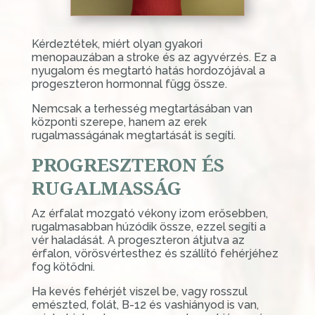
Kérdeztétek, miért olyan gyakori
menopauzában a stroke és az agyvérzés. Ez a
nyugalom és megtartó hatás hordozójával a
progeszteron hormonnal függ össze.
Nemcsak a terhesség megtartásában van
központi szerepe, hanem az erek
rugalmasságának megtartását is segíti.
PROGRESZTERON ÉS
RUGALMASSÁG
Az érfalat mozgató vékony izom erősebben,
rugalmasabban húzódik össze, ezzel segíti a
vér haladását. A progeszteron átjutva az
érfalon, vörösvértesthez és szállító fehérjéhez
fog kötődni.
Ha kevés fehérjét viszel be, vagy rosszul
emészted, folát, B-12 és vashiányod is van,