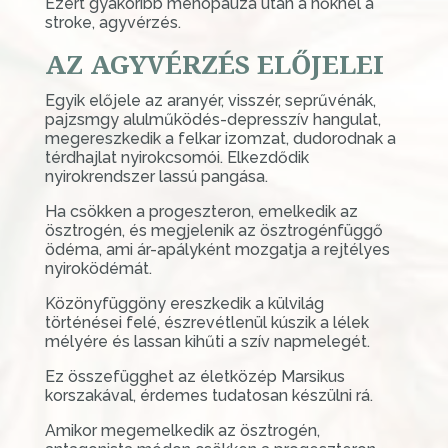
Ezért gyakoribb menopauza után a nőknél a
stroke, agyvérzés.
AZ AGYVÉRZÉS ELŐJELEI
Egyik előjele az aranyér, visszér, seprűvénák,
pajzsmgy alulműködés-depresszív hangulat,
megereszkedik a felkar izomzat, dudorodnak a
térdhajlat nyirokcsomói. Elkezdődik
nyirokrendszer lassú pangása.
Ha csökken a progeszteron, emelkedik az
ösztrogén, és megjelenik az ösztrogénfüggő
ödéma, ami ár-apályként mozgatja a rejtélyes
nyiroködémát.
Közönyfüggöny ereszkedik a külvilág
történései felé, észrevétlenül kúszik a lélek
mélyére és lassan kihűti a szív napmelegét.
Ez összefügghet az életközép Marsikus
korszakával, érdemes tudatosan készülni rá.
Amikor megemelkedik az ösztrogén,