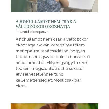
A HŐHULLÁMOT NEM CSAK A
VÁLTOZÓKOR OKOZHATJA
Életmód
,
Menopauza
A hőhullámot nem csak a változókor
okozhatja. Sokan kérdezitek tőlem
menopauza tanácsadáson, hogyan
tudnátok megszabadulni.a borzasztó
hőhullámoktól. Milyen gyógyító szer,
tea ami megszünteti ezt a sokszor
elviselhetetlennek tűnő
kellemetlenséget. Most csak pár
okot...