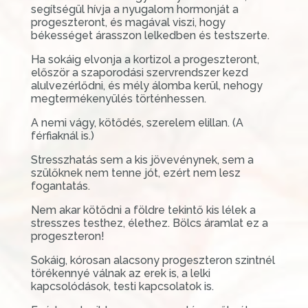
segítségül hívja a nyugalom hormonját a
progeszteront, és magával viszi, hogy
békességet árasszon lelkedben és testszerte.
Ha sokáig elvonja a kortizol a progeszteront,
először a szaporodási szervrendszer kezd
alulvezérlődni, és mély álomba kerül, nehogy
megtermékenyülés történhessen.
A nemi vágy, kötődés, szerelem elillan. (A
férfiaknál is.)
Stresszhatás sem a kis jövevénynek, sem a
szülőknek nem tenne jót, ezért nem lesz
fogantatás.
Nem akar kötődni a földre tekintő kis lélek a
stresszes testhez, élethez. Bölcs áramlat ez a
progeszteron!
Sokáig, kórosan alacsony progeszteron szintnél
törékennyé válnak az erek is, a lelki
kapcsolódások, testi kapcsolatok is.