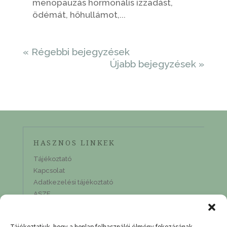
menopauzás hormonális izzadást,
ödémát, hőhullámot,...
« Régebbi bejegyzések
Újabb bejegyzések »
HASZNOS LINKEK
Tájékoztató
Kapcsolat
Adatkezelési tájékoztató
ASZF
KAPCSOLAT