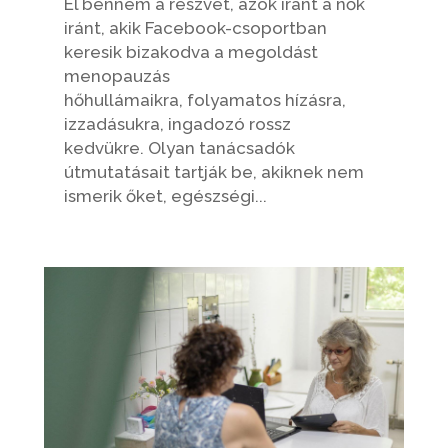
Él bennem a részvét, azok iránt a nők
iránt, akik Facebook-csoportban
keresik bizakodva a megoldást
menopauzás
hőhullámaikra, folyamatos hízásra,
izzadásukra, ingadozó rossz
kedvükre. Olyan tanácsadók
útmutatásait tartják be, akiknek nem
ismerik őket, egészségi...