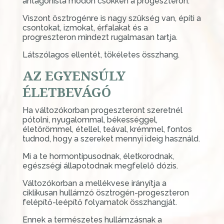
antagonista módon csökken a progeszteron.
Viszont ösztrogénre is nagy szükség van, építi a
csontokat, izmokat, érfalakat és a
progreszteron mindezt rugalmasan tartja.
Látszólagos ellentét, tökéletes összhang.
AZ EGYENSÚLY
ÉLETBEVÁGÓ
Ha változókorban progeszteront szeretnél
pótolni, nyugalommal, békességgel,
életörömmel, étellel, teával, krémmel, fontos
tudnod, hogy a szereket mennyi ideig használd.
Mi a te hormontípusodnak, életkorodnak,
egészségi állapotodnak megfelelő dózis.
Változókorban a mellékvese irányítja a
ciklikusan hullámzó ösztrogén-progeszteron
felépítő-leépítő folyamatok összhangját.
Ennek a természetes hullámzásnak a